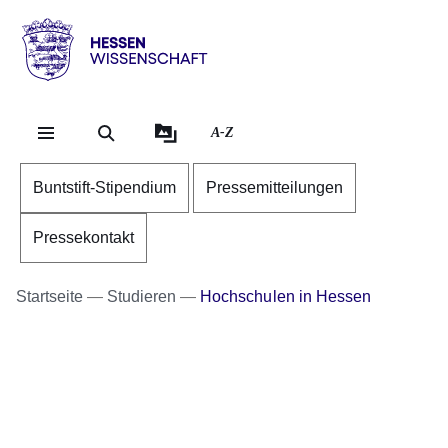
Direkt zum Kopf der Se
Direkt zum Inhalt
Direkt zum Fuß der Sei
Hessen
-
Wissenschaft
A-Z
Buntstift-Stipendium
Pressemitteilungen
Pressekontakt
Startseite
Studieren
Hochschulen in Hessen