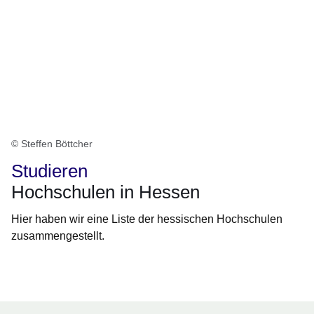
© Steffen Böttcher
Studieren
Hochschulen in Hessen
Hier haben wir eine Liste der hessischen Hochschulen
zusammengestellt.
Öffnet sich in einem neuen Fenster
Öffnet sich in einem neuen Fenster
Öffnet sich in einem neuen Fenster
Öffnet sich in einem neuen Fenster
Öffnet sich in einem neuen Fenster