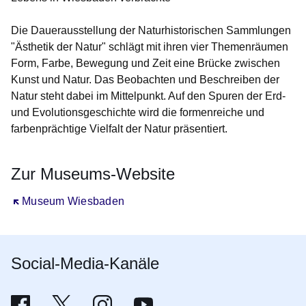
Die Dauerausstellung der Naturhistorischen Sammlungen
"Ästhetik der Natur" schlägt mit ihren vier Themenräumen
Form, Farbe, Bewegung und Zeit eine Brücke zwischen
Kunst und Natur. Das Beobachten und Beschreiben der
Natur steht dabei im Mittelpunkt. Auf den Spuren der Erd-
und Evolutionsgeschichte wird die formenreiche und
farbenprächtige Vielfalt der Natur präsentiert.
Zur Museums-Website
Öffnet sich in einem neuen Fenster
Museum Wiesbaden
Social-Media-Kanäle
Das Museum Wiesbaden auf Facebook
Öffnet sich in einem neuen Fenster
Das Museum Wiesbaden auf Twitter
Öffnet sich in einem neuen Fenster
Das Museum Wiesbaden auf Instagram
Öffnet sich in einem neuen Fenster
Das Museum Wiesbaden auf YouT
Öffnet sich in einem neuen Fenster