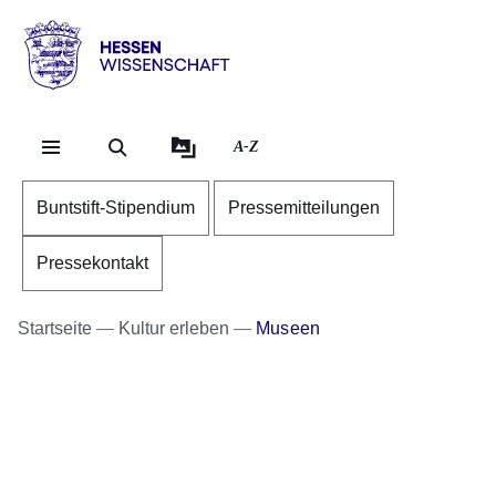
Direkt zum Kopf der S
Direkt zum Inhalt
Direkt zum Fuß der Se
Hessen
-
Wissenschaft
A-Z
Buntstift-Stipendium
Pressemitteilungen
Pressekontakt
Startseite
Kultur erleben
Museen