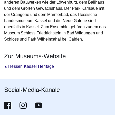
anderen Bauwerken wie der Löwenburg, dem Ballhaus
und dem Großen Gewächshaus. Der Park Karlsaue
mit
der Orangerie und dem Marmorbad, das Hessische
Landesmuseum Kassel und die Neue Galerie sind
ebenfalls in Kassel
.
Zum Ensemble gehören zudem das
Museum Schloss Friedrichstein
in Bad Wildungen und
Schloss und Park Wilhelmsthal
bei Calden.
Zur Museums-Website
Öffnet sich in einem neuen Fenster
Hessen Kassel Heritage
Social-Media-Kanäle
Die Museumslanschaft Hessen Kassel auf Facebook
Öffnet sich in einem neuen Fenster
Die Museumslanschaft Hessen Kassel auf Instagra
Öffnet sich in einem neuen Fenster
Die Museumslanschaft Hessen Kassel auf 
Öffnet sich in einem neuen Fenster