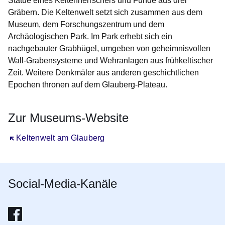
Statue eines Keltenherrschers und Funde aus drei
Gräbern. Die Keltenwelt setzt sich zusammen aus dem
Museum, dem Forschungszentrum und dem
Archäologischen Park. Im Park erhebt sich ein
nachgebauter Grabhügel, umgeben von geheimnisvollen
Wall-Grabensysteme und Wehranlagen aus frühkeltischer
Zeit. Weitere Denkmäler aus anderen geschichtlichen
Epochen thronen auf dem Glauberg-Plateau.
Zur Museums-Website
Öffnet sich in einem neuen Fenster
Keltenwelt am Glauberg
Social-Media-Kanäle
Die Keltenwelt auf Facebook
Öffnet sich in einem neuen Fenster