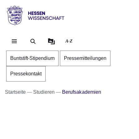
Direkt zum Kopf der Se
Direkt zum Inhalt
Direkt zum Fuß der Sei
Hessen
-
Wissenschaft
A-Z
Buntstift-Stipendium
Pressemitteilungen
Pressekontakt
Startseite
Studieren
Berufsakademien