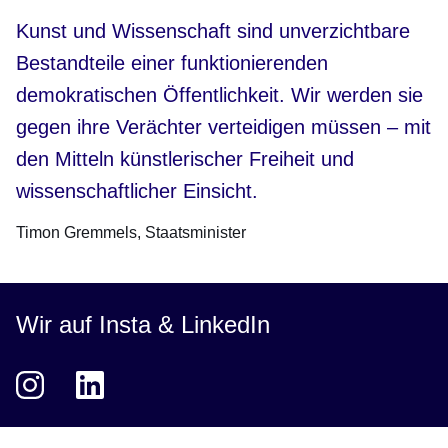
Kunst und Wissenschaft sind unverzichtbare
Bestandteile einer funktionierenden
demokratischen Öffentlichkeit. Wir werden sie
gegen ihre Verächter verteidigen müssen – mit
den Mitteln künstlerischer Freiheit und
wissenschaftlicher Einsicht.
Timon Gremmels
Staatsminister
Wir auf Insta & LinkedIn
Instagram
Öffnet sich in einem neuen Fenster
LinkedIn
Öffnet sich in einem neuen Fenster