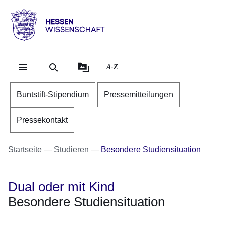
Direkt zum Kopf der Se
Direkt zum Inhalt
Direkt zum Fuß der Sei
Hessen
-
Wissenschaft
A-Z
Buntstift-Stipendium
Pressemitteilungen
Pressekontakt
Startseite
Studieren
Besondere Studiensituation
Dual oder mit Kind
Besondere Studiensituation