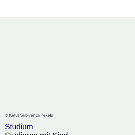
Öffnet sich in einem neuen Fenster
Öffnet sich in einem neuen Fenster
Öffnet sich in einem neuen Fenster
Öffnet sich in einem neuen Fenster
Öffnet sich in einem neuen Fenster
© Ketut Subiyanto/Pexels
Studium