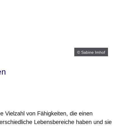
© Sabine Imhof
en
er
Fenster
euen Fenster
em neuen Fenster
ine Vielzahl von Fähigkeiten, die einen
nterschiedliche Lebensbereiche haben und sie