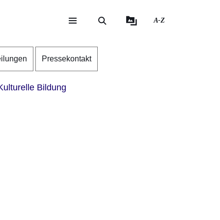
A-Z
eite
ite
eilungen
Pressekontakt
ulturelle Bildung