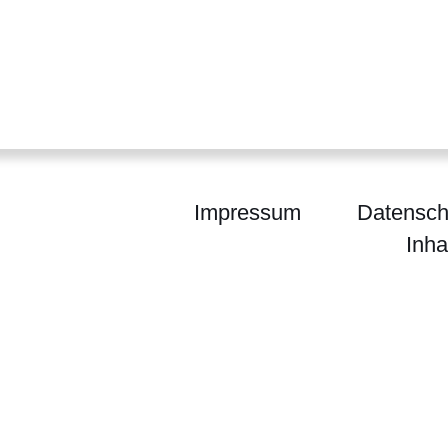
Impressum
Datensch
Inha
um für Wissenschaft und Forschung, Kunst und Ku