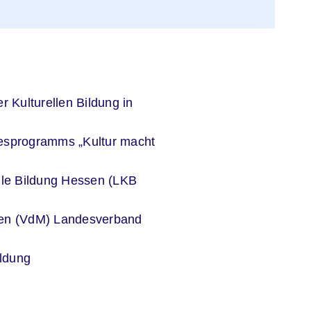
er
r Kulturellen Bildung in
er
esprogramms „Kultur macht
er
lle Bildung Hessen (LKB
er
len (VdM) Landesverband
er
ildung