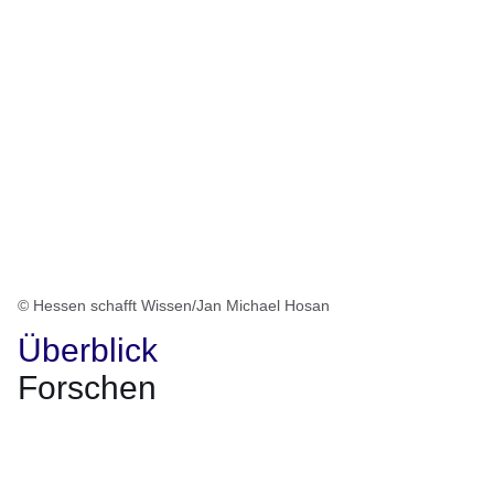
© Hessen schafft Wissen/Jan Michael Hosan
Überblick
Forschen
Öffnet sich in einem neuen Fenster
Öffnet sich in einem neuen Fenster
Öffnet sich in einem neuen Fenster
Öffnet sich in einem neuen Fenster
Öffnet sich in einem neuen Fenster