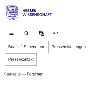
Direkt zum Kopf der Se
Direkt zum Inhalt
Direkt zum Fuß der Sei
Hessen
-
Wissenschaft
A-Z
Buntstift-Stipendium
Pressemitteilungen
Pressekontakt
Startseite
Forschen