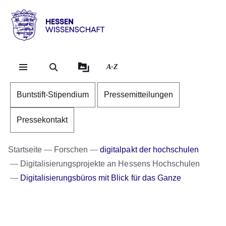
Direkt zum Kopf der Se
Direkt zum Inhalt
Direkt zum Fuß der Sei
Hessen
-
Wissenschaft
A-Z
Buntstift-Stipendium
Pressemitteilungen
Pressekontakt
Startseite
Forschen
digitalpakt der hochschulen
Digitalisierungsprojekte an Hessens Hochschulen
Digitalisierungsbüros mit Blick für das Ganze