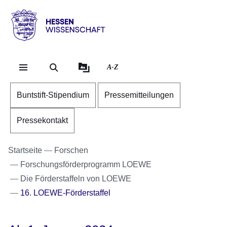
Direkt zum Kopf der Se
Direkt zum Inhalt
Direkt zum Fuß der Sei
Hessen
-
Wissenschaft
A-Z
Buntstift-Stipendium
Pressemitteilungen
Pressekontakt
Startseite
Forschen
Forschungsförderprogramm LOEWE
Die Förderstaffeln von LOEWE
16. LOEWE-Förderstaffel