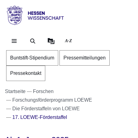
Direkt zum Kopf der Se
Direkt zum Inhalt
Direkt zum Fuß der Sei
Hessen
-
Wissenschaft
A-Z
Buntstift-Stipendium
Pressemitteilungen
Pressekontakt
Startseite
Forschen
Forschungsförderprogramm LOEWE
Die Förderstaffeln von LOEWE
17. LOEWE-Förderstaffel