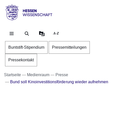
Direkt zum Kopf der Se
Direkt zum Inhalt
Direkt zum Fuß der Sei
Hessen
-
Wissenschaft
A-Z
Buntstift-Stipendium
Pressemitteilungen
Pressekontakt
Startseite
Medienraum
Presse
Bund soll Kinoinvestitionsförderung wieder aufnehmen