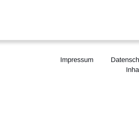
Impressum
Datensch
Inha
um für Wissenschaft und Forschung, Kunst und Ku