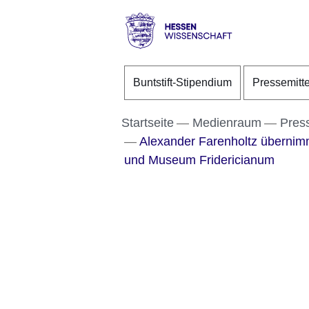
Direkt zum Kopf der S
Direkt zum Inhalt
Direkt zum Fuß der Se
Hessen
-
Buntstift-Stipendium
Pressemitt
Wissenschaft
Startseite
Medienraum
Pres
Alexander Farenholtz übernim
und Museum Fridericianum