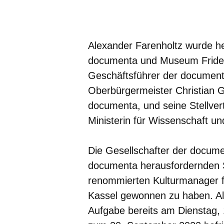
Öffnet sich in einem neuen Fenster
Öffnet sich in einem neuen Fenst
Öffnet sich in einem neuen 
Öffnet sich in einem n
Öffnet sich in ein
Alexander Farenholtz wurde he
documenta und Museum Fride
Geschäftsführer der documenta
Oberbürgermeister Christian Ge
documenta, und seine Stellvert
Ministerin für Wissenschaft u
Die Gesellschafter der documen
documenta herausfordernden S
renommierten Kulturmanager f
Kassel gewonnen zu haben. Al
Aufgabe bereits am Dienstag, 