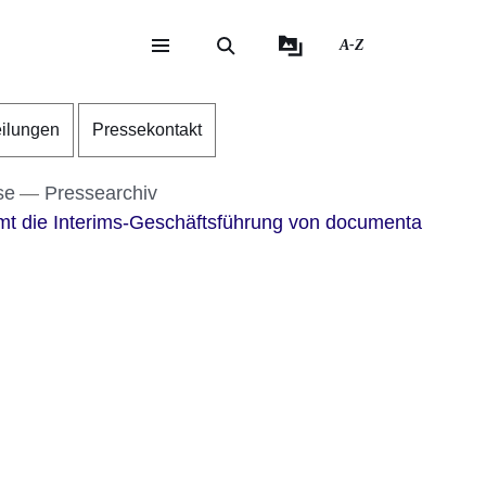
A-Z
eite
ite
eilungen
Pressekontakt
se
Pressearchiv
mt die Interims-Geschäftsführung von documenta