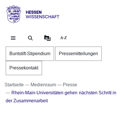
Direkt zum Kopf der Se
Direkt zum Inhalt
Direkt zum Fuß der Sei
Hessen
-
Wissenschaft
A-Z
Buntstift-Stipendium
Pressemitteilungen
Pressekontakt
Startseite
Medienraum
Presse
Rhein-Main-Universitäten gehen nächsten Schritt in
der Zusammenarbeit