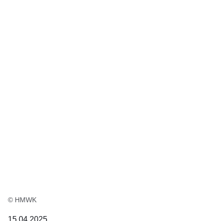
© HMWK
15.04.2025