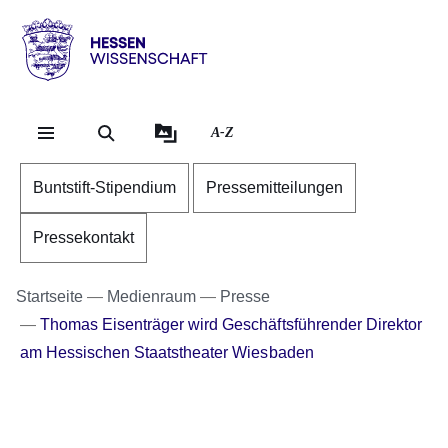
Direkt zum Kopf der Se
Direkt zum Inhalt
Direkt zum Fuß der Sei
Hessen
-
Wissenschaft
A-Z
Buntstift-Stipendium
Pressemitteilungen
Pressekontakt
Startseite
Medienraum
Presse
Thomas Eisenträger wird Geschäftsführender Direktor
am Hessischen Staatstheater Wiesbaden