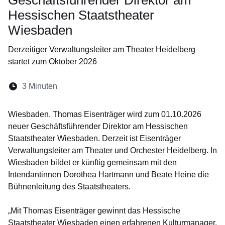
Geschäftsführender Direktor am
Hessischen Staatstheater
Wiesbaden
Derzeitiger Verwaltungsleiter am Theater Heidelberg
startet zum Oktober 2026
Lesedauer:
3 Minuten
Öffnet sich in einem neuen Fenster
Öffnet sich in einem neuen Fenster
Öffnet sich in einem neuen Fenste
Öffnet sich in einem neuen Fe
Öffnet sich in einem neu
Wiesbaden. Thomas Eisenträger wird zum 01.10.2026
neuer Geschäftsführender Direktor am Hessischen
Staatstheater Wiesbaden. Derzeit ist Eisenträger
Verwaltungsleiter am Theater und Orchester Heidelberg. In
Wiesbaden bildet er künftig gemeinsam mit den
Intendantinnen Dorothea Hartmann und Beate Heine die
Bühnenleitung des Staatstheaters.
„Mit Thomas Eisenträger gewinnt das Hessische
Staatstheater Wiesbaden einen erfahrenen Kulturmanager.