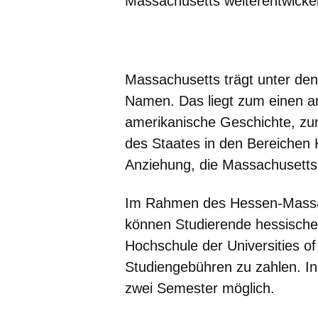
Massachusetts weiterentwicke
Öffnet sich in einem neuen Fenster
Öffnet sich in einem neuen Fenst
Öffnet sich in einem neuen 
Öffnet sich in einem n
Öffnet sich in ein
Massachusetts trägt unter de
Namen. Das liegt zum einen an
amerikanische Geschichte, zu
des Staates in den Bereichen 
Anziehung, die Massachusetts 
Im Rahmen des Hessen-Mass
können Studierende hessische
Hochschule der Universities o
Studiengebühren zu zahlen. In 
zwei Semester möglich.