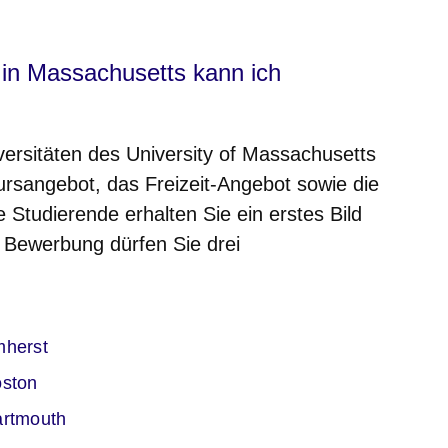
 in Massachusetts kann ich
versitäten des University of Massachusetts
rsangebot, das Freizeit-Angebot sowie die
e Studierende erhalten Sie ein erstes Bild
r Bewerbung dürfen Sie drei
.
er
mherst
er
oston
er
artmouth