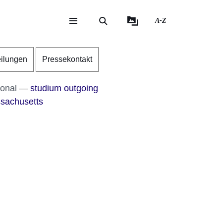
A-Z
eite
ite
eilungen
Pressekontakt
ional
studium outgoing
sachusetts