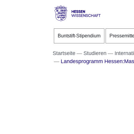
Direkt zum Kopf der S
Direkt zum Inhalt
Direkt zum Fuß der Se
Hessen
-
Buntstift-Stipendium
Pressemitt
Wissenschaft
Startseite
Studieren
Internat
Landesprogramm Hessen:Mas