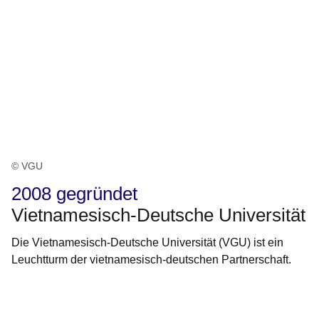
© VGU
2008 gegründet
Vietnamesisch-Deutsche Universität
Die Vietnamesisch-Deutsche Universität (VGU) ist ein
Leuchtturm der vietnamesisch-deutschen Partnerschaft.
Öffnet sich in einem neuen Fenster
Öffnet sich in einem neuen Fenster
Öffnet sich in einem neuen Fenster
Öffnet sich in einem neuen Fenster
Öffnet sich in einem neuen Fenster