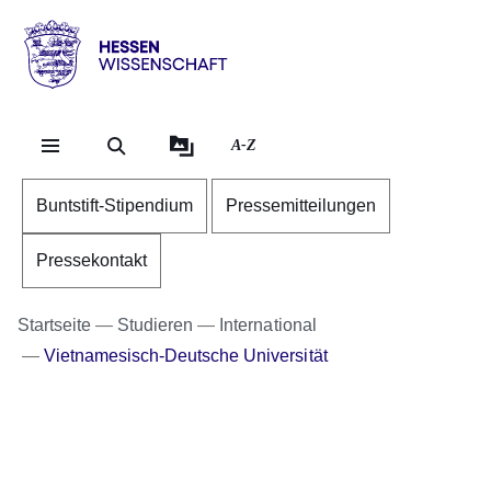
Direkt zum Kopf der Se
Direkt zum Inhalt
Direkt zum Fuß der Sei
Hessen
-
Wissenschaft
A-Z
Buntstift-Stipendium
Pressemitteilungen
Pressekontakt
Startseite
Studieren
International
Vietnamesisch-Deutsche Universität