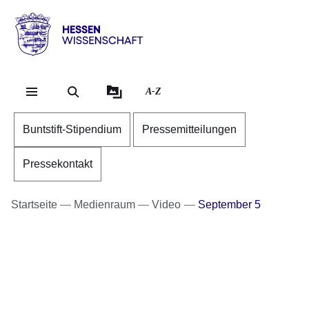
Direkt zum Kopf der Se
Direkt zum Inhalt
Direkt zum Fuß der Sei
Hessen
-
Wissenschaft
A-Z
Buntstift-Stipendium
Pressemitteilungen
Pressekontakt
Startseite
Medienraum
Video
September 5
Youtube
:Dauer:
Video:
2
Minuten,
September
5
5