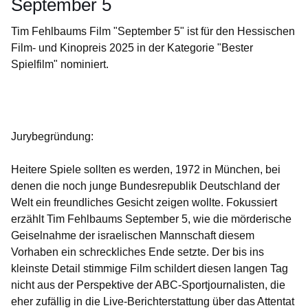
September 5
Tim Fehlbaums Film "September 5" ist für den Hessischen
Film- und Kinopreis 2025 in der Kategorie "Bester
Spielfilm" nominiert.
Öffnet sich in einem neuen Fenster
Öffnet sich in einem neuen Fenster
Öffnet sich in einem neuen Fenster
Öffnet sich in einem neuen Fenster
Öffnet sich in einem neuen Fenster
Jurybegründung:
Heitere Spiele sollten es werden, 1972 in München, bei
denen die noch junge Bundesrepublik Deutschland der
Welt ein freundliches Gesicht zeigen wollte. Fokussiert
erzählt Tim Fehlbaums September 5, wie die mörderische
Geiselnahme der israelischen Mannschaft diesem
Vorhaben ein schreckliches Ende setzte. Der bis ins
kleinste Detail stimmige Film schildert diesen langen Tag
nicht aus der Perspektive der ABC-Sportjournalisten, die
eher zufällig in die Live-Berichterstattung über das Attentat