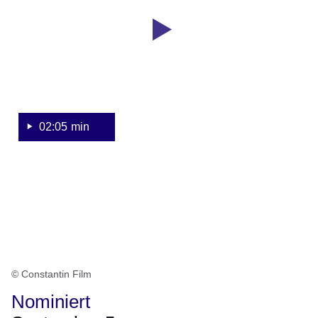
Sekunden
I
Offizieller
Trailer
02:05 min
© Constantin Film
Nominiert