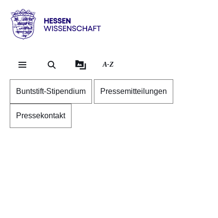
Direkt zum Kopf der S
Direkt zum Inhalt
Direkt zum Fuß der Se
Hessen
-
Wissenschaft
A-Z
Buntstift-Stipendium
Pressemitteilungen
Pressekontakt
Bildergalerie::Öffnet
eine
Lightbox: