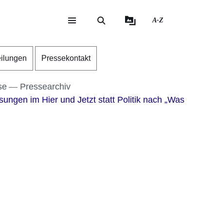
A-Z
eite
ite
eilungen
Pressekontakt
se
Pressearchiv
ngen im Hier und Jetzt statt Politik nach „Was