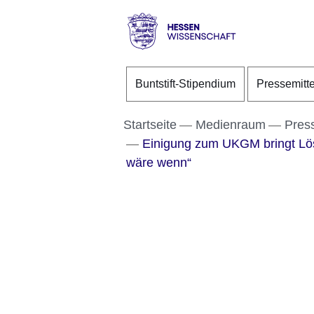
Direkt zum Kopf der S
Direkt zum Inhalt
Direkt zum Fuß der Se
Hessen
-
Buntstift-Stipendium
Pressemitt
Wissenschaft
Startseite
Medienraum
Pres
Einigung zum UKGM bringt Lösu
wäre wenn“