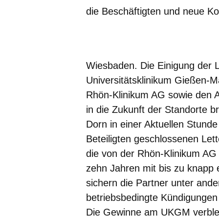
die Beschäftigten und neue Ko
Öffnet sich in einem neuen Fenster
Öffnet sich in einem neuen Fenst
Öffnet sich in einem neuen 
Öffnet sich in einem n
Öffnet sich in ein
Wiesbaden. Die Einigung der 
Universitätsklinikum Gießen-
Rhön-Klinikum AG sowie den As
in die Zukunft der Standorte b
Dorn
in einer Aktuellen Stund
Beteiligten geschlossenen Lett
die von der Rhön-Klinikum AG
zehn Jahren mit bis zu knapp 
sichern die Partner unter and
betriebsbedingte Kündigungen 
Die Gewinne am UKGM verblei