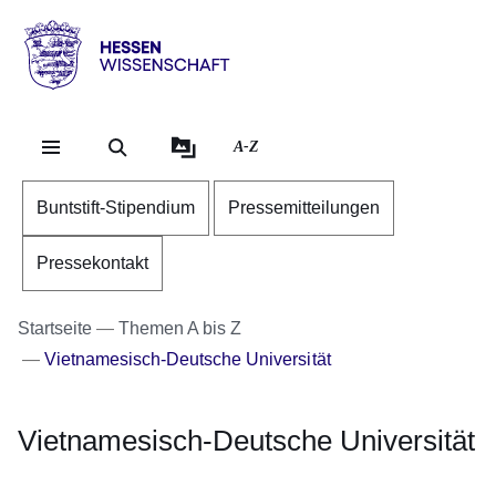
Direkt zum Kopf der Se
Direkt zum Inhalt
Direkt zum Fuß der Sei
Hessen
-
Wissenschaft
A-Z
Buntstift-Stipendium
Pressemitteilungen
Pressekontakt
Startseite
Themen A bis Z
Vietnamesisch-Deutsche Universität
Vietnamesisch-Deutsche Universität