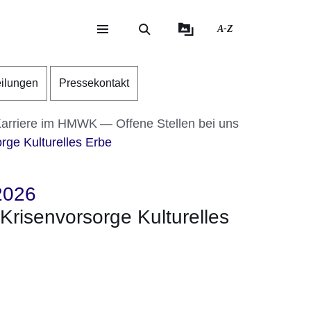
A-Z
eite
ite
eilungen
Pressekontakt
Karriere im HMWK
Offene Stellen bei uns
rge Kulturelles Erbe
2026
 Krisenvorsorge Kulturelles
er
Fenster
euen Fenster
em neuen Fenster