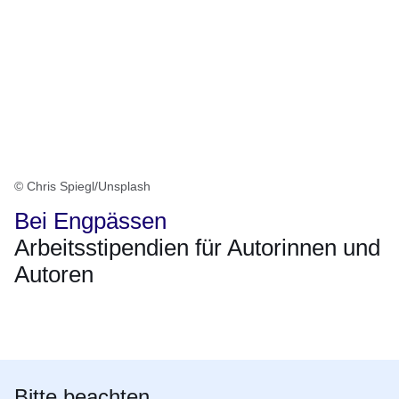
© Chris Spiegl/Unsplash
Bei Engpässen
Arbeitsstipendien für Autorinnen und
Autoren
Öffnet sich in einem neuen Fenster
Öffnet sich in einem neuen Fenster
Öffnet sich in einem neuen Fenster
Öffnet sich in einem neuen Fenster
Öffnet sich in einem neuen Fenster
Bitte beachten