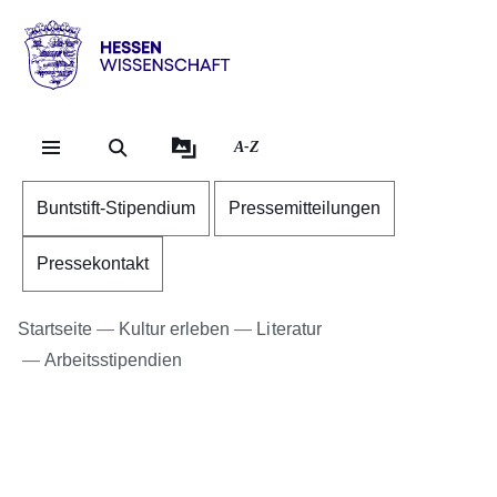
Direkt zum Kopf der S
Direkt zum Inhalt
Direkt zum Fuß der Se
Hessen
-
Wissenschaft
A-Z
Buntstift-Stipendium
Pressemitteilungen
Pressekontakt
Startseite
Kultur erleben
Literatur
Arbeitsstipendien