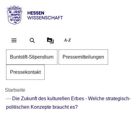
Direkt zum Kopf der Se
Direkt zum Inhalt
Direkt zum Fuß der Sei
Hessen
-
Wissenschaft
A-Z
Buntstift-Stipendium
Pressemitteilungen
Pressekontakt
Startseite
Die Zukunft des kulturellen Erbes - Welche strategisch-
politischen Konzepte braucht es?