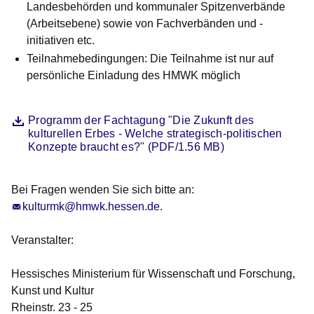
Landesbehörden und kommunaler Spitzenverbände
(Arbeitsebene) sowie von Fachverbänden und -
initiativen etc.
Teilnahmebedingungen:
Die Teilnahme ist nur auf
persönliche Einladung des HMWK möglich
Datei
Öffnet sich in einem neuen Fenster
Programm der Fachtagung "Die Zukunft des
kulturellen Erbes - Welche strategisch-politischen
Konzepte braucht es?" (PDF/1.56 MB)
Bei Fragen wenden Sie sich bitte an:
kulturmk@hmwk.hessen.de
.
Veranstalter:
Hessisches Ministerium für Wissenschaft und Forschung,
Kunst und Kultur
Rheinstr. 23 - 25