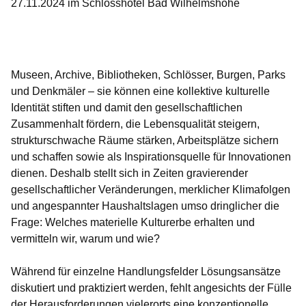
27.11.2024 im Schlosshotel Bad Wilhelmshöhe
Öffnet sich in einem neuen Fenster
Öffnet sich in einem neuen Fenster
Öffnet sich in einem neuen Fenster
Öffnet sich in einem neuen Fenster
Öffnet sich in einem neuen Fenster
Museen, Archive, Bibliotheken, Schlösser, Burgen, Parks
und Denkmäler – sie können eine kollektive kulturelle
Identität stiften und damit den gesellschaftlichen
Zusammenhalt fördern, die Lebensqualität steigern,
strukturschwache Räume stärken, Arbeitsplätze sichern
und schaffen sowie als Inspirationsquelle für Innovationen
dienen. Deshalb stellt sich in Zeiten gravierender
gesellschaftlicher Veränderungen, merklicher Klimafolgen
und angespannter Haushaltslagen umso dringlicher die
Frage: Welches materielle Kulturerbe erhalten und
vermitteln wir, warum und wie?
Während für einzelne Handlungsfelder Lösungsansätze
diskutiert und praktiziert werden, fehlt angesichts der Fülle
der Herausforderungen vielerorts eine konzeptionelle