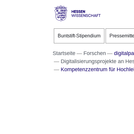
Direkt zum Kopf der S
Direkt zum Inhalt
Direkt zum Fuß der Se
Hessen
-
Buntstift-Stipendium
Pressemitt
Wissenschaft
Startseite
Forschen
digitalp
Digitalisierungsprojekte an H
Kompetenzzentrum für Hochle