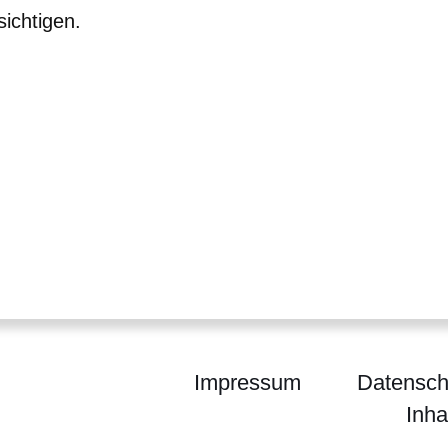
ichtigen.
er
Impressum
Datensch
Inha
um für Wissenschaft und Forschung, Kunst und Ku