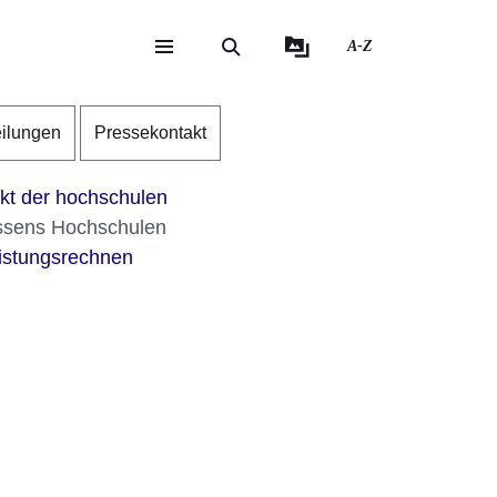
A-Z
eite
ite
eilungen
Pressekontakt
akt der hochschulen
essens Hochschulen
istungsrechnen