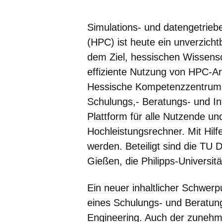
Öffnet sich in einem neuen Fenster
Öffnet sich in einem neuen Fenst
Öffnet sich in einem neuen 
Öffnet sich in einem n
Öffnet sich in ein
Simulations- und datengetrie
(HPC) ist heute ein unverzichtb
dem Ziel, hessischen Wissensc
effiziente Nutzung von HPC-Ar
Hessische Kompetenzzentrum 
Schulungs,- Beratungs- und In
Plattform für alle Nutzende u
Hochleistungsrechner. Mit Hilfe
werden. Beteiligt sind die TU D
Gießen, die Philipps-Universit
Ein neuer inhaltlicher Schwer
eines Schulungs- und Beratu
Engineering. Auch der zunehm