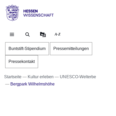
Direkt zum Kopf der Se
Direkt zum Inhalt
Direkt zum Fuß der Sei
Hessen
-
Wissenschaft
A-Z
Buntstift-Stipendium
Pressemitteilungen
Pressekontakt
Startseite
Kultur erleben
UNESCO-Welterbe
Bergpark Wilhelmshöhe