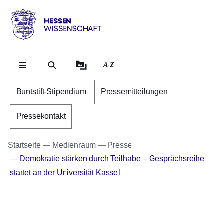
Direkt zum Kopf der Se
Direkt zum Inhalt
Direkt zum Fuß der Sei
Hessen
-
Wissenschaft
A-Z
Buntstift-Stipendium
Pressemitteilungen
Pressekontakt
Startseite
Medienraum
Presse
Demokratie stärken durch Teilhabe – Gesprächsreihe
startet an der Universität Kassel