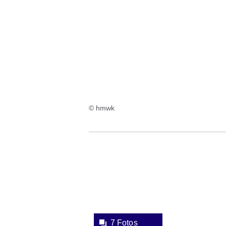
© hmwk
Bildergalerie:7
Fotos:Öffnet
eine
Lightbox:
7 Fotos