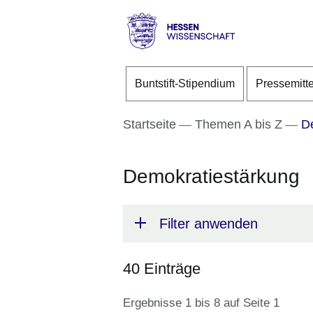
Direkt zum Kopf der S
Direkt zum Inhalt
Direkt zum Fuß der Se
Hessen
-
Buntstift-Stipendium
Pressemitt
Wissenschaft
Startseite
Themen A bis Z
De
Demokratiestärkung
Filter anwenden
40 Einträge
Ergebnisse 1 bis 8 auf Seite 1