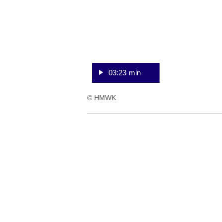
23
Sekunden
03:23 min
© HMWK