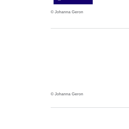
© Johanna Geron
© Johanna Geron
:Video:Dauer:
3
Minuten,