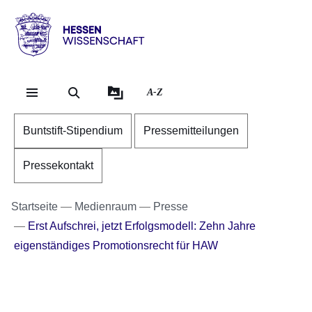
Direkt zum Kopf der Se
Direkt zum Inhalt
Direkt zum Fuß der Sei
Hessen
-
Wissenschaft
A-Z
Buntstift-Stipendium
Pressemitteilungen
Pressekontakt
Startseite
Medienraum
Presse
Erst Aufschrei, jetzt Erfolgsmodell: Zehn Jahre
eigenständiges Promotionsrecht für HAW