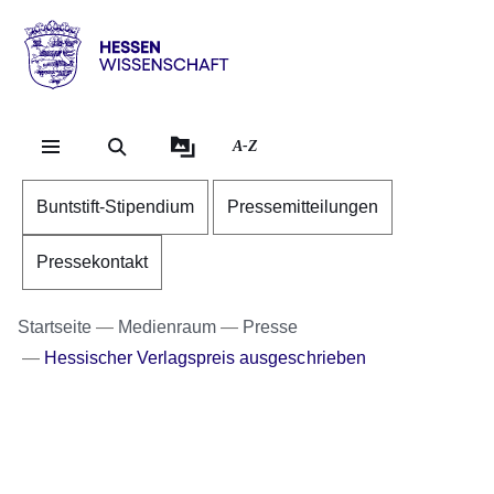
Direkt zum Kopf der S
Direkt zum Inhalt
Direkt zum Fuß der Se
Hessen
-
Wissenschaft
A-Z
Buntstift-Stipendium
Pressemitteilungen
Pressekontakt
Startseite
Medienraum
Presse
Hessischer Verlagspreis ausgeschrieben