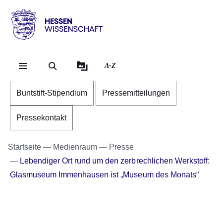
Direkt zum Kopf der Se
Direkt zum Inhalt
Direkt zum Fuß der Sei
Hessen
-
Wissenschaft
A-Z
Buntstift-Stipendium
Pressemitteilungen
Pressekontakt
Startseite
Medienraum
Presse
Lebendiger Ort rund um den zerbrechlichen Werkstoff:
Glasmuseum Immenhausen ist „Museum des Monats“