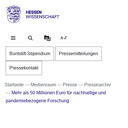
Direkt zum Kopf der Se
Direkt zum Inhalt
Direkt zum Fuß der Sei
Hessen
-
Wissenschaft
A-Z
Buntstift-Stipendium
Pressemitteilungen
Pressekontakt
Startseite
Medienraum
Presse
Pressearchiv
Mehr als 50 Millionen Euro für nachhaltige und
pandemiebezogene Forschung