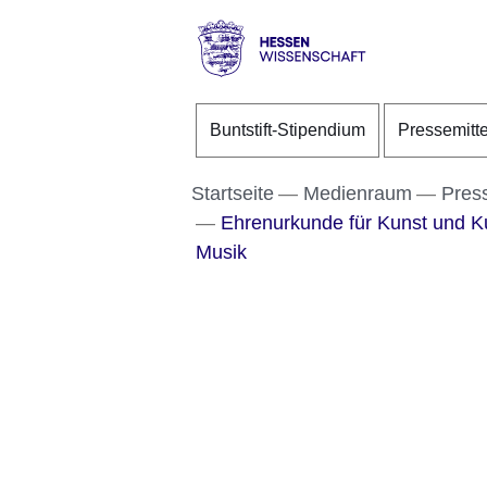
Direkt zum Kopf der S
Direkt zum Inhalt
Direkt zum Fuß der Se
Hessen
-
Buntstift-Stipendium
Pressemitt
Wissenschaft
Startseite
Medienraum
Pres
Ehrenurkunde für Kunst und Kul
Musik