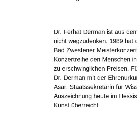
Öffnet sich in einem neuen Fenster
Öffnet sich in einem neuen Fenst
Öffnet sich in einem neuen 
Öffnet sich in einem n
Öffnet sich in ein
Dr. Ferhat Derman ist aus dem
nicht wegzudenken. 1989 hat 
Bad Zwestener Meisterkonzerte
Konzertreihe den Menschen in
zu erschwinglichen Preisen. Fü
Dr. Derman mit der Ehrenurkun
Asar, Staatssekretärin für Wis
Auszeichnung heute im Hessis
Kunst überreicht.