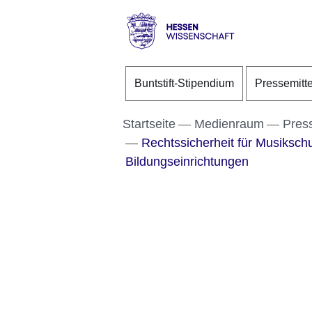
Direkt zum Kopf der S
Direkt zum Inhalt
Direkt zum Fuß der Se
Hessen
-
Buntstift-Stipendium
Pressemitt
Wissenschaft
Startseite
Medienraum
Pres
Rechtssicherheit für Musikschu
Bildungseinrichtungen