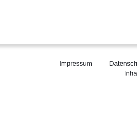
Impressum
Datensch
Inha
um für Wissenschaft und Forschung, Kunst und Ku