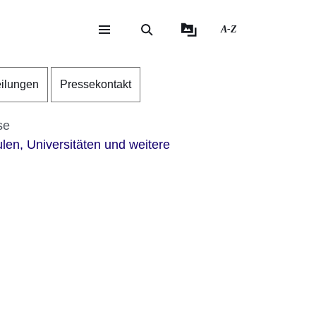
A-Z
eite
ite
eilungen
Pressekontakt
se
len, Universitäten und weitere