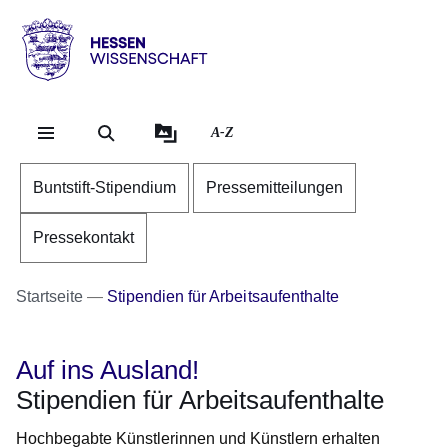
Direkt zum Kopf der Se
Direkt zum Inhalt
Direkt zum Fuß der Sei
Hessen
-
Wissenschaft
A-Z
Buntstift-Stipendium
Pressemitteilungen
Pressekontakt
Startseite
Stipendien für Arbeitsaufenthalte
Auf ins Ausland!
Stipendien für Arbeitsaufenthalte
Hochbegabte Künstlerinnen und Künstlern erhalten