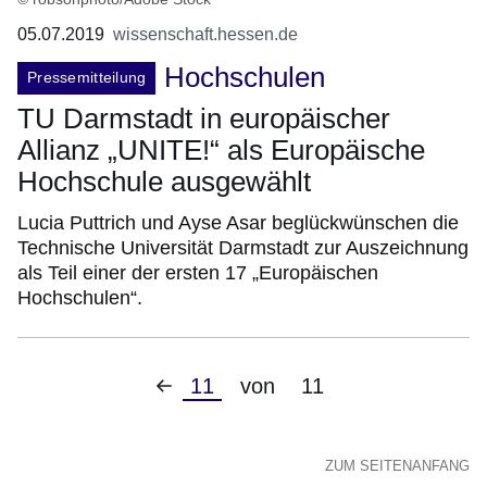
05.07.2019
wissenschaft.hessen.de
Hochschulen
Pressemitteilung
TU Darmstadt in europäischer
Allianz „UNITE!“ als Europäische
Hochschule ausgewählt
Lucia Puttrich und Ayse Asar beglückwünschen die
Technische Universität Darmstadt zur Auszeichnung
als Teil einer der ersten 17 „Europäischen
Hochschulen“.
Vorherige
Aktuelle
11
von
11
Seite
Seite
ZUM SEITENANFANG