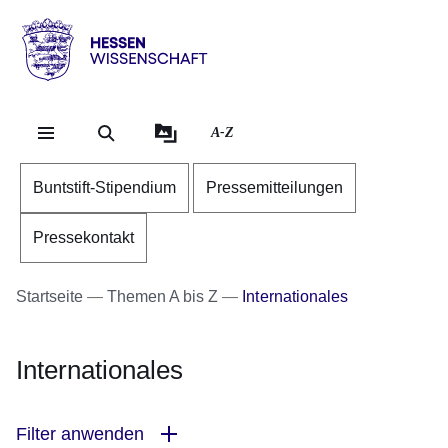
Direkt zum Kopf der Se
Direkt zum Inhalt
Direkt zum Fuß der Sei
Hessen
-
Wissenschaft
A-Z
Buntstift-Stipendium
Pressemitteilungen
Pressekontakt
Startseite
Themen A bis Z
Internationales
Internationales
Filter anwenden