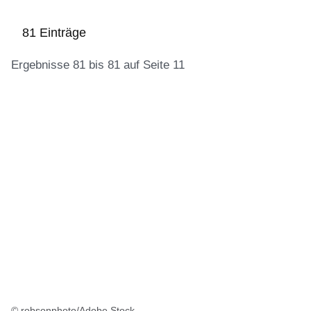
81 Einträge
Ergebnisse 81 bis 81 auf Seite 11
:81
Ergebnisse:Ergebnisse
81
bis
81
auf
Seite
11
© robsonphoto/Adobe Stock