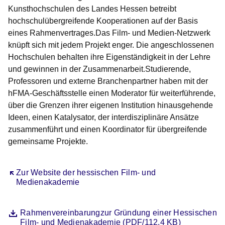
Kunsthochschulen des Landes Hessen betreibt
hochschulübergreifende Kooperationen auf der Basis
eines Rahmenvertrages.Das Film- und Medien-Netzwerk
knüpft sich mit jedem Projekt enger. Die angeschlossenen
Hochschulen behalten ihre Eigenständigkeit in der Lehre
und gewinnen in der Zusammenarbeit.Studierende,
Professoren und externe Branchenpartner haben mit der
hFMA-Geschäftsstelle einen Moderator für weiterführende,
über die Grenzen ihrer eigenen Institution hinausgehende
Ideen, einen Katalysator, der interdisziplinäre Ansätze
zusammenführt und einen Koordinator für übergreifende
gemeinsame Projekte.
Öffnet sich in einem neuen Fenster
Zur Website der hessischen Film- und
Medienakademie
Datei
Öffnet sich in einem neuen Fenster
Rahmenvereinbarungzur Gründung einer Hessischen
Film- und Medienakademie (PDF/112.4 KB)