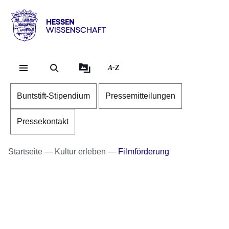
Direkt zum Kopf der Se
Direkt zum Inhalt
Direkt zum Fuß der Sei
Hessen
-
Wissenschaft
A-Z
Buntstift-Stipendium
Pressemitteilungen
Pressekontakt
Startseite
Kultur erleben
Filmförderung