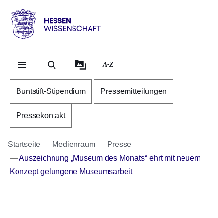
Direkt zum Kopf der Se
Direkt zum Inhalt
Direkt zum Fuß der Sei
Hessen
-
Wissenschaft
A-Z
Buntstift-Stipendium
Pressemitteilungen
Pressekontakt
Startseite
Medienraum
Presse
Auszeichnung „Museum des Monats“ ehrt mit neuem
Konzept gelungene Museumsarbeit