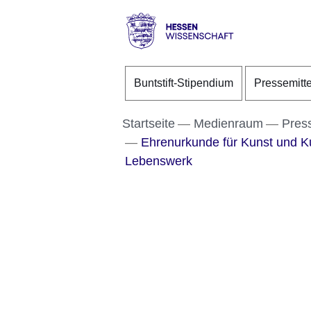
Direkt zum Kopf der S
Direkt zum Inhalt
Direkt zum Fuß der Se
Hessen
-
Buntstift-Stipendium
Pressemitt
Wissenschaft
Startseite
Medienraum
Pres
Ehrenurkunde für Kunst und Ku
Lebenswerk