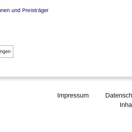
nnen und Preisträger
ungen
Impressum
Datensch
Inha
um für Wissenschaft und Forschung, Kunst und Ku