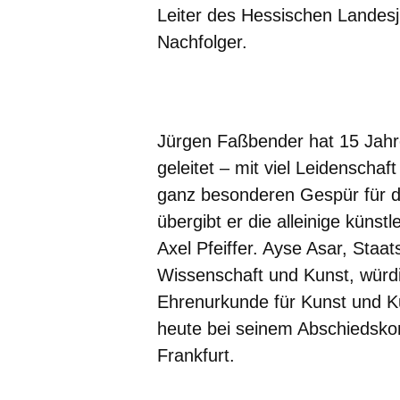
Leiter des Hessischen Landes
Nachfolger.
Öffnet sich in einem neuen Fenster
Öffnet sich in einem neuen Fenst
Öffnet sich in einem neuen 
Öffnet sich in einem n
Öffnet sich in ein
Jürgen Faßbender hat 15 Jahr
geleitet – mit viel Leidensch
ganz besonderen Gespür für d
übergibt er die alleinige künst
Axel Pfeiffer. Ayse Asar, Staa
Wissenschaft und Kunst, würd
Ehrenurkunde für Kunst und Ku
heute bei seinem Abschiedskon
Frankfurt.