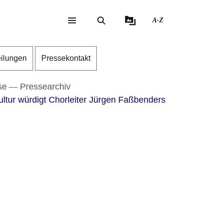
A-Z
eite
ite
eilungen
Pressekontakt
se
Pressearchiv
ltur würdigt Chorleiter Jürgen Faßbenders