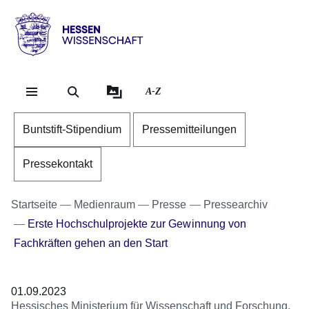
Direkt zum Kopf der Se
Direkt zum Inhalt
Direkt zum Fuß der Sei
Hessen
-
Wissenschaft
A-Z
Buntstift-Stipendium
Pressemitteilungen
Pressekontakt
Startseite
Medienraum
Presse
Pressearchiv
Erste Hochschulprojekte zur Gewinnung von
Fachkräften gehen an den Start
01.09.2023
Hessisches Ministerium für Wissenschaft und Forschung,