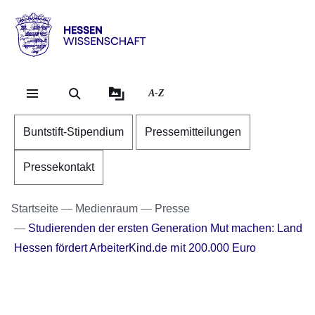
Direkt zum Kopf der Se
Direkt zum Inhalt
Direkt zum Fuß der Sei
Hessen
-
Wissenschaft
A-Z
Buntstift-Stipendium
Pressemitteilungen
Pressekontakt
Startseite
Medienraum
Presse
Studierenden der ersten Generation Mut machen: Land
Hessen fördert ArbeiterKind.de mit 200.000 Euro