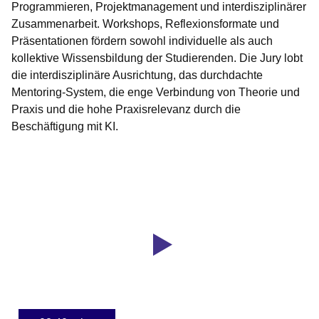
Programmieren, Projektmanagement und interdisziplinärer
Zusammenarbeit. Workshops, Reflexionsformate und
Präsentationen fördern sowohl individuelle als auch
kollektive Wissensbildung der Studierenden. Die Jury lobt
die interdisziplinäre Ausrichtung, das durchdachte
Mentoring-System, die enge Verbindung von Theorie und
Praxis und die hohe Praxisrelevanz durch die
Beschäftigung mit KI.
Youtube
:Dauer:
Video:
2
Minuten,
Hessischer
40
Hochschullehrpreis
Sekunden
2025:
AI-
Lab:
AI