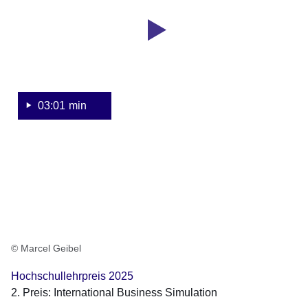
1
Hochschullehrpreis
Sekunde
2025:
International
Business
Simulation
03:01 min
© Marcel Geibel
Hochschullehrpreis 2025
2. Preis: International Business Simulation