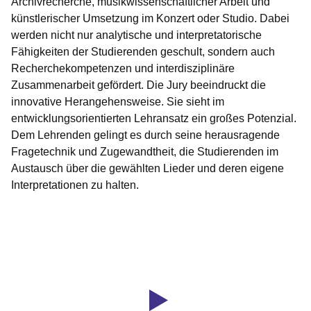
Archivrecherche, musikwissenschaftlicher Arbeit und
künstlerischer Umsetzung im Konzert oder Studio. Dabei
werden nicht nur analytische und interpretatorische
Fähigkeiten der Studierenden geschult, sondern auch
Recherchekompetenzen und interdisziplinäre
Zusammenarbeit gefördert. Die Jury beeindruckt die
innovative Herangehensweise. Sie sieht im
entwicklungsorientierten Lehransatz ein großes Potenzial.
Dem Lehrenden gelingt es durch seine herausragende
Fragetechnik und Zugewandtheit, die Studierenden im
Austausch über die gewählten Lieder und deren eigene
Interpretationen zu halten.
Youtube
:Dauer:
Video:
3
Minuten,
Hessischer
2
Hochschullehrpreis
Sekunden
2025: