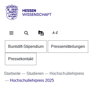
Direkt zum Kopf der Se
Direkt zum Inhalt
Direkt zum Fuß der Sei
Hessen
-
Wissenschaft
A-Z
Buntstift-Stipendium
Pressemitteilungen
Pressekontakt
Startseite
Studieren
Hochschullehrpreis
Hochschullehrpreis 2025