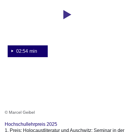
54
Hochschullehrpreis
Sekunden
2025:
Holocaustliteratur
und
Auschwitz
02:54 min
© Marcel Geibel
Hochschullehrpreis 2025
1. Preis: Holocaustliteratur und Auschwitz: Seminar in der