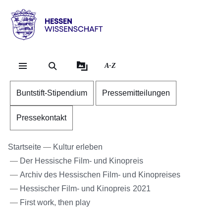
Direkt zum Kopf der Se
Direkt zum Inhalt
Direkt zum Fuß der Sei
Hessen
-
Wissenschaft
A-Z
Buntstift-Stipendium
Pressemitteilungen
Pressekontakt
Startseite
Kultur erleben
Der Hessische Film- und Kinopreis
Archiv des Hessischen Film- und Kinopreises
Hessischer Film- und Kinopreis 2021
First work, then play