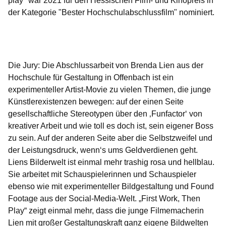
play" war 2021 für den Hessischen Film- und Kinopreis in
der Kategorie "Bester Hochschulabschlussfilm" nominiert.
Öffnet sich in einem neuen Fenster
Öffnet sich in einem neuen Fenster
Öffnet sich in einem neuen Fenster
Öffnet sich in einem neuen Fenster
Öffnet sich in einem neuen Fenster
Die Jury:
Die Abschlussarbeit von Brenda Lien aus der
Hochschule für Gestaltung in Offenbach ist ein
experimenteller Artist-Movie zu vielen Themen, die junge
Künstlerexistenzen bewegen: auf der einen Seite
gesellschaftliche Stereotypen über den ‚Funfactor‘ von
kreativer Arbeit und wie toll es doch ist, sein eigener Boss
zu sein. Auf der anderen Seite aber die Selbstzweifel und
der Leistungsdruck, wenn‘s ums Geldverdienen geht.
Liens Bilderwelt ist einmal mehr trashig rosa und hellblau.
Sie arbeitet mit Schauspielerinnen und Schauspieler
ebenso wie mit experimenteller Bildgestaltung und Found
Footage aus der Social-Media-Welt. „First Work, Then
Play“ zeigt einmal mehr, dass die junge Filmemacherin
Lien mit großer Gestaltungskraft ganz eigene Bildwelten