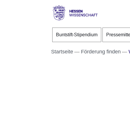
Direkt zum Kopf der S
Direkt zum Inhalt
Direkt zum Fuß der Se
Hessen
-
Buntstift-Stipendium
Pressemitt
Wissenschaft
Startseite
Förderung finden
W