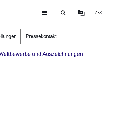
A-Z
eite
ite
eilungen
Pressekontakt
ettbewerbe und Auszeichnungen