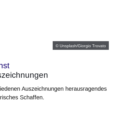
© Unsplash/Giorgio Trovato
nst
szeichnungen
iedenen Auszeichnungen herausragendes
risches Schaffen.
er
Fenster
euen Fenster
em neuen Fenster