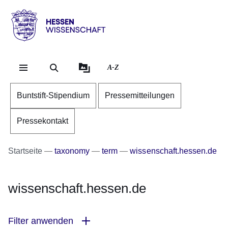
Direkt zum Kopf der Se
Direkt zum Inhalt
Direkt zum Fuß der Sei
Hessen
-
Wissenschaft
A-Z
Buntstift-Stipendium
Pressemitteilungen
Pressekontakt
Startseite
taxonomy
term
wissenschaft.hessen.de
wissenschaft.hessen.de
Filter anwenden