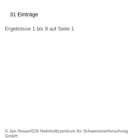
31 Einträge
Ergebnisse 1 bis 8 auf Seite 1
:31
Ergebnisse:Ergebnisse
1
bis
8
auf
Seite
1
© Jan Hosan/GSI Helmholtzzentrum für Schwerionenforschung
GmbH