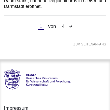
Raum stärkt, hat neue Regionalbüros in Gießen und
Darmstadt eröffnet.
Nächste
Aktuelle
1
von
4
Seite
Seite
ZUM SEITENANFANG
Hessen - Hessisches Ministerium für Wissenschaft und Forsc
Impressum