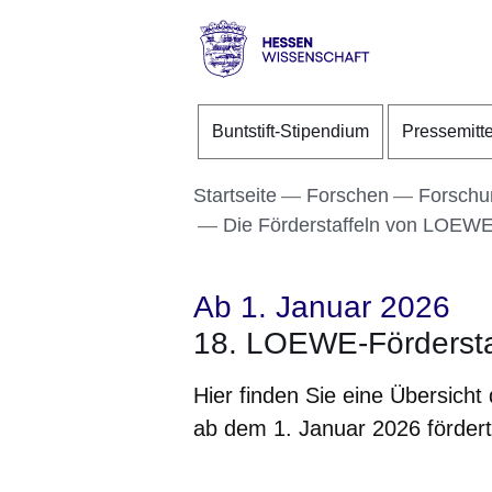
Direkt zum Kopf der S
Direkt zum Inhalt
Direkt zum Fuß der Se
Hessen
-
Buntstift-Stipendium
Pressemitt
Wissenschaft
Startseite
Forschen
Forsch
Die Förderstaffeln von LOEW
Ab 1. Januar 2026
18. LOEWE-Fördersta
Hier finden Sie eine Übersich
ab dem 1. Januar 2026 fördert