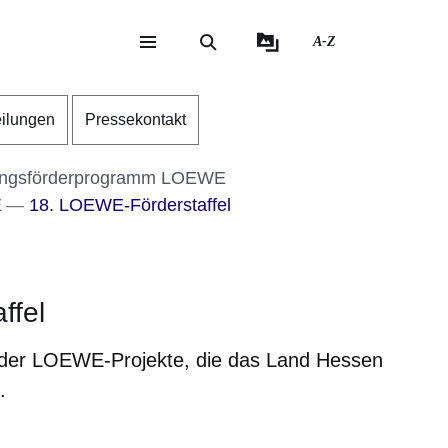
A-Z
eite
ite
eilungen
Pressekontakt
ungsförderprogramm LOEWE
E
18. LOEWE-Förderstaffel
ffel
t der LOEWE-Projekte, die das Land Hessen
.