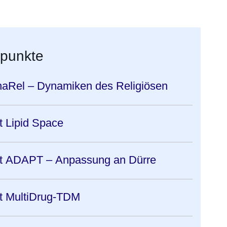
er
Fenster
euen Fenster
em neuen Fenster
rpunkte
Rel – Dynamiken des Religiösen
Lipid Space
 ADAPT – Anpassung an Dürre
 MultiDrug-TDM