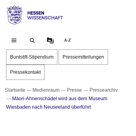
Direkt zum Kopf der Se
Direkt zum Inhalt
Direkt zum Fuß der Sei
Hessen
-
Wissenschaft
A-Z
Buntstift-Stipendium
Pressemitteilungen
Pressekontakt
Startseite
Medienraum
Presse
Pressearchiv
Māori-Ahnenschädel wird aus dem Museum
Wiesbaden nach Neuseeland überführt