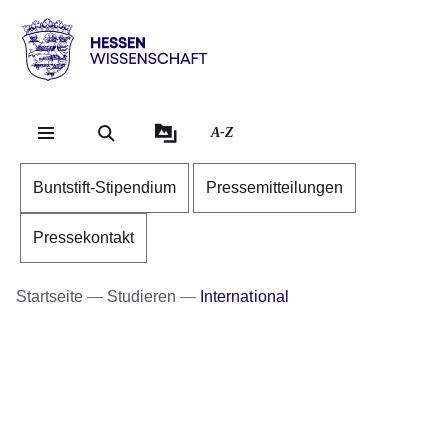
Direkt zum Kopf der Se
Direkt zum Inhalt
Direkt zum Fuß der Sei
Hessen
-
Wissenschaft
A-Z
Buntstift-Stipendium
Pressemitteilungen
Pressekontakt
Startseite
Studieren
International