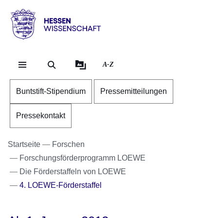
Direkt zum Kopf der Se
Direkt zum Inhalt
Direkt zum Fuß der Sei
Hessen
-
Wissenschaft
A-Z
Buntstift-Stipendium
Pressemitteilungen
Pressekontakt
Startseite
Forschen
Forschungsförderprogramm LOEWE
Die Förderstaffeln von LOEWE
4. LOEWE-Förderstaffel