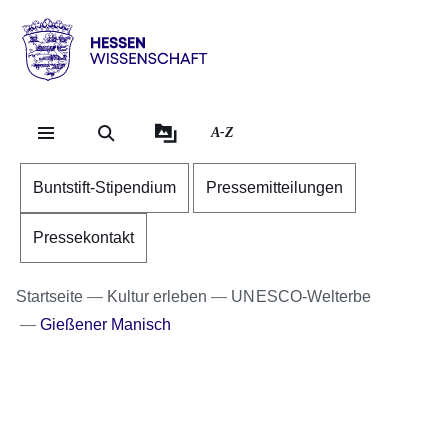
Direkt zum Kopf der Se
Direkt zum Inhalt
Direkt zum Fuß der Sei
Hessen
-
Wissenschaft
A-Z
Buntstift-Stipendium
Pressemitteilungen
Pressekontakt
Startseite
Kultur erleben
UNESCO-Welterbe
Gießener Manisch