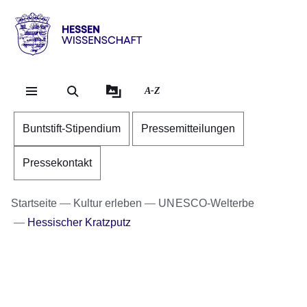
Direkt zum Kopf der Se
Direkt zum Inhalt
Direkt zum Fuß der Sei
Hessen
-
Wissenschaft
A-Z
Buntstift-Stipendium
Pressemitteilungen
Pressekontakt
Startseite
Kultur erleben
UNESCO-Welterbe
Hessischer Kratzputz